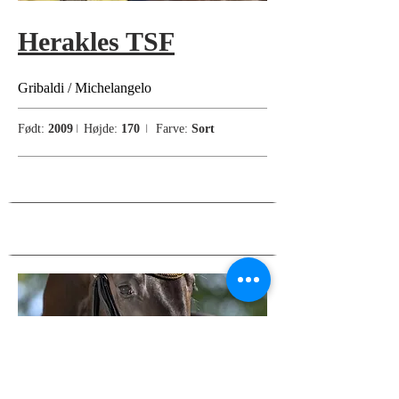
Herakles TSF
Gribaldi / Michelangelo
Født:
2009
I
Højde:
170
I
Farve:
Sort