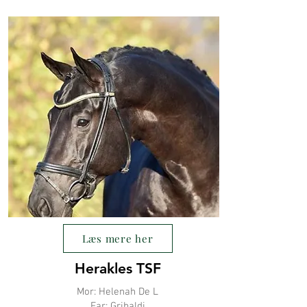
Læs mere her
Herakles TSF
Mor: Helenah De L
Far: Gribaldi